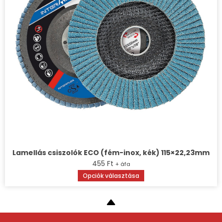
választhatók
ki
Lamellás csiszolók ECO (fém-inox, kék) 115×22,23mm
455
Ft
+ áfa
Ennek
Opciók választása
a
terméknek
több
variációja
van.