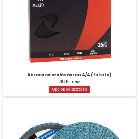
Abracs csiszolóvászon A/4 (fekete)
216
Ft
+ áfa
Ennek
Opciók választása
a
terméknek
több
variációja
van.
A
változatok
a
termékoldalon