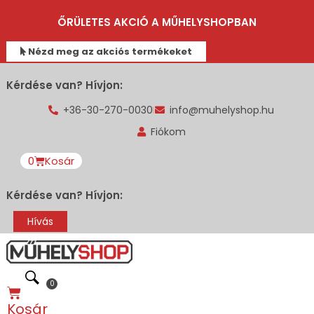
ŐRÜLETES AKCIÓ A MŰHELYSHOPBAN
Nézd meg az akciós termékeket
Kérdése van? Hívjon:
+36-30-270-0030
info@muhelyshop.hu
Fiókom
0
Kosár
Kérdése van? Hívjon:
Hívás
0
Kosár