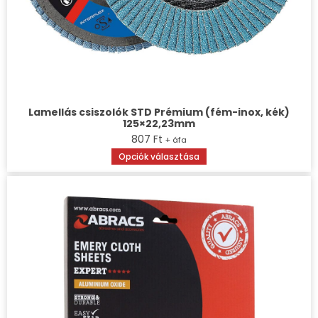
Lamellás csiszolók STD Prémium (fém-inox, kék)
125×22,23mm
807
Ft
+ áfa
Ennek
Opciók választása
a
terméknek
több
variációja
van.
A
változatok
a
termékoldalon
választhatók
ki