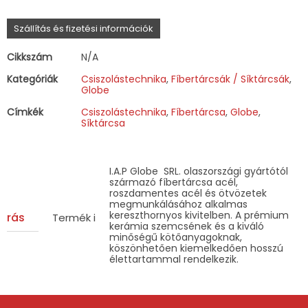
mennyiség
Szállítás és fizetési információk
Cikkszám
N/A
Kategóriák
Csiszolástechnika
,
Fíbertárcsák / Síktárcsák
,
Globe
Címkék
Csiszolástechnika
,
Fíbertárcsa
,
Globe
,
Síktárcsa
I.A.P Globe SRL. olaszországi gyártótól
származó fíbertárcsa acél,
roszdamentes acél és ötvözetek
megmunkálásához alkalmas
kereszthornyos kivitelben. A prémium
eírás
Termék információk
kerámia szemcsének és a kiváló
minőségű kötőanyagoknak,
köszönhetően kiemelkedően hosszú
élettartammal rendelkezik.