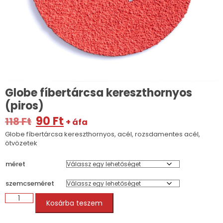
Globe fíbertárcsa kereszthornyos
(piros)
Original
Current
90
Ft
118
Ft
+ áfa
price
price
Globe fíbertárcsa kereszthornyos, acél, rozsdamentes acél,
was:
is:
ötvözetek
118 Ft.
90 Ft.
méret
szemcseméret
Globe
Kosárba teszem
fíbertárcsa
kereszthornyos
(piros)