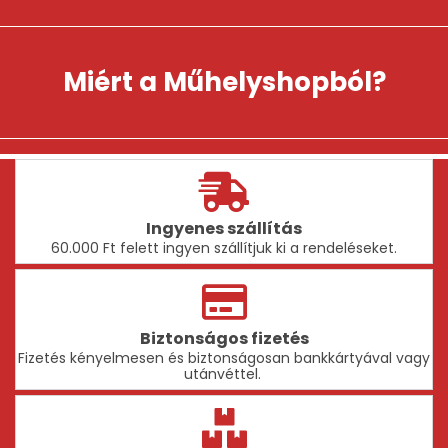
A
változatok
a
termékoldalon
Miért a Műhelyshopból?
választhatók
ki
Ingyenes szállítás
60.000 Ft felett ingyen szállítjuk ki a rendeléseket.
Biztonságos fizetés
Fizetés kényelmesen és biztonságosan bankkártyával vagy
utánvéttel.