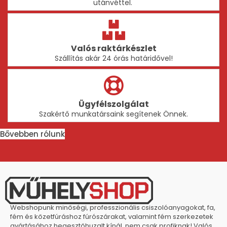
utánvéttel.
Valós raktárkészlet
Szállítás akár 24 órás határidővel!
Ügyfélszolgálat
Szakértő munkatársaink segítenek Önnek.
Bővebben rólunk
Webshopunk minőségi, professzionális csiszolóanyagokat, fa,
fém és kőzetfúráshoz fúrószárakat, valamint fém szerkezetek
gyártásához hegesztőhuzalt kínál, nem csak profiknak! Valós