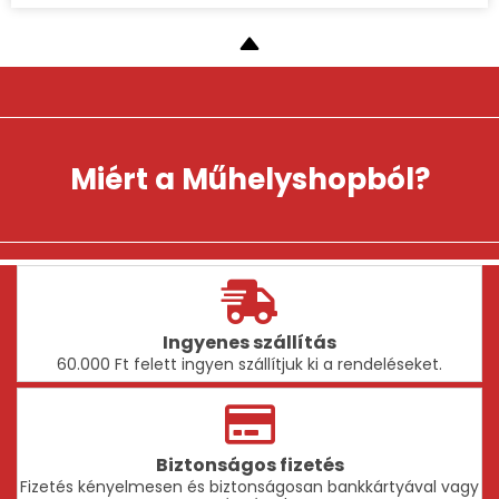
81 Ft.
58 Ft.
terméknek
több
variációja
van.
A
változatok
a
termékoldalon
Miért a Műhelyshopból?
választhatók
ki
Ingyenes szállítás
60.000 Ft felett ingyen szállítjuk ki a rendeléseket.
Biztonságos fizetés
Fizetés kényelmesen és biztonságosan bankkártyával vagy