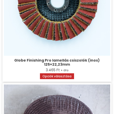
Globe Finishing Pro lamellás csiszolók (inox)
125×22,23mm
3.465
Ft
+ áfa
Ennek
Opciók választása
a
terméknek
több
variációja
van.
A
változatok
a