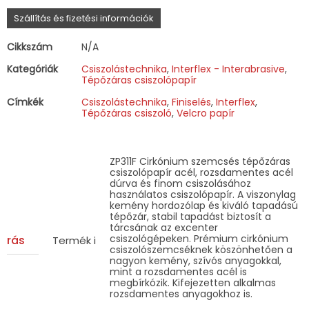
Lyuk
Szállítás és fizetési információk
nélküli
fém,
inox
Cikkszám
N/A
(kék)
mennyiség
Kategóriák
Csiszolástechnika
,
Interflex - Interabrasive
,
Tépőzáras csiszolópapír
Címkék
Csiszolástechnika
,
Finiselés
,
Interflex
,
Tépőzáras csiszoló
,
Velcro papír
ZP311F Cirkónium szemcsés tépőzáras
csiszolópapír acél, rozsdamentes acél
dúrva és finom csiszolásához
használatos csiszolópapír. A viszonylag
kemény hordozólap és kiváló tapadású
tépőzár, stabil tapadást biztosít a
tárcsának az excenter
csiszológépeken. Prémium cirkónium
eírás
Termék információk
csiszolószemcséknek köszönhetően a
nagyon kemény, szívós anyagokkal,
mint a rozsdamentes acél is
megbírkózik. Kifejezetten alkalmas
rozsdamentes anyagokhoz is.