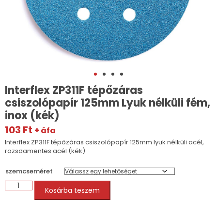
Interflex ZP311F tépőzáras
csiszolópapír 125mm Lyuk nélküli fém,
inox (kék)
103
Ft
+ áfa
Interflex ZP311F tépőzáras csiszolópapír 125mm lyuk nélküli acél,
rozsdamentes acél (kék)
szemcseméret
Interflex
Kosárba teszem
ZP311F
tépőzáras
csiszolópapír
125mm