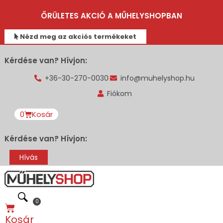
ŐRÜLETES AKCIÓ A MŰHELYSHOPBAN
Nézd meg az akciós termékeket
Kérdése van? Hívjon:
+36-30-270-0030
info@muhelyshop.hu
Fiókom
0
Kosár
Kérdése van? Hívjon:
Hívás
0
Kosár