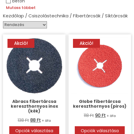
beton
Mutass többet
Kezdőlap
/
Csiszolástechnika
/ Fíbertárcsák / Síktárcsák
Akció!
Akció!
Abracs fíbertárcsa
Globe fíbertárcsa
kereszthornyos inox
kereszthornyos (piros)
(kék)
118
Ft
90
Ft
+ áfa
138
Ft
88
Ft
+ áfa
Opciók választása
Opciók választása