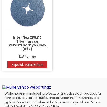
Interflex ZF5218
fíbertárcsa
kereszthornyos inox
(kék)
128
Ft
+ áfa
Opciók választása
Webshopunk minőségi, professzionális csiszolóanyagokat, fa,
fém és kőzetfúráshoz fúrószárakat, valamint fém szerkezetek
gyártásához hegesztőhuzalt kínál, nem csak profiknak! Valós
raktárkészlet, akár 24 órás szállítás!