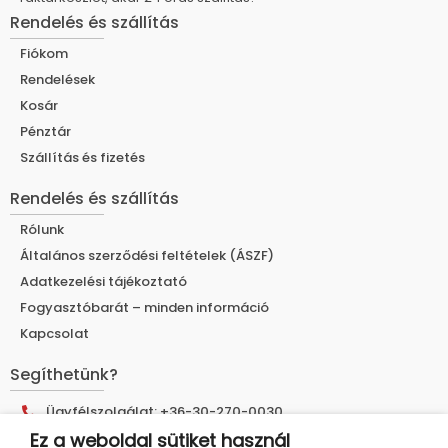
Rendelés és szállítás
Fiókom
Rendelések
Kosár
Pénztár
Szállítás és fizetés
Rendelés és szállítás
Rólunk
Általános szerződési feltételek (ÁSZF)
Adatkezelési tájékoztató
Fogyasztóbarát – minden információ
Kapcsolat
Segíthetünk?
Ügyfélszolgálat: +36-30-270-0030
Ez a weboldal sütiket használ
E-mail cím: info@muhelyshop.hu