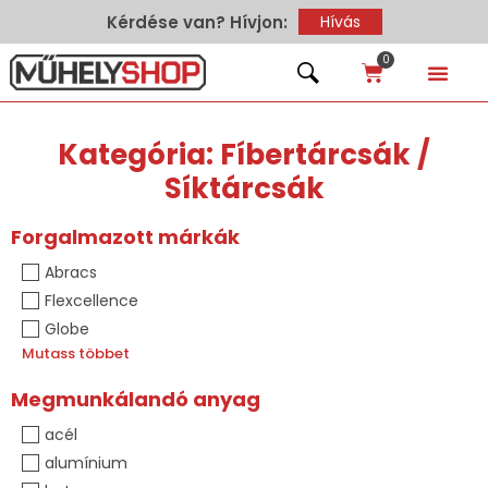
Kérdése van? Hívjon:
Hívás
0
Kategória: Fíbertárcsák /
Síktárcsák
Forgalmazott márkák
Abracs
Flexcellence
Globe
Mutass többet
Megmunkálandó anyag
acél
alumínium