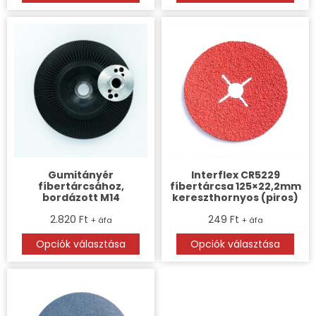
Gumitányér
Interflex CR5229
fíbertárcsához,
fíbertárcsa 125×22,2mm
bordázott M14
kereszthornyos (piros)
2.820
Ft
249
Ft
+ áfa
+ áfa
Opciók választása
Opciók választása