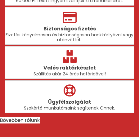
60.000 Ft felett ingyen szállítjuk ki a rendeléseket.
Biztonságos fizetés
Fizetés kényelmesen és biztonságosan bankkártyával vagy
utánvéttel.
Valós raktárkészlet
Szállítás akár 24 órás határidővel!
Ügyfélszolgálat
Szakértő munkatársaink segítenek Önnek.
Bővebben rólunk