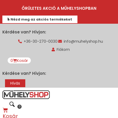
ŐRÜLETES AKCIÓ A MŰHELYSHOPBAN
Nézd meg az akciós termékeket
Kérdése van? Hívjon:
+36-30-270-0030
info@muhelyshop.hu
Fiókom
0
Kosár
Kérdése van? Hívjon:
Hívás
0
Kosár