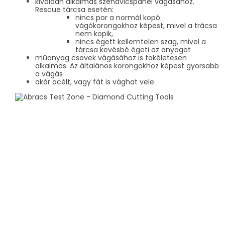
kiválóan alkalmas szendvicspanel vágásához.
Rescue tárcsa esetén:
nincs por a normál kopó
vágókorongokhoz képest, mivel a trácsa
nem kopik,
nincs égett kellemtelen szag, mivel a
tárcsa kevésbé égeti az anyagot
műanyag csövek vágásához is tökéletesen
alkalmas. Az általános korongokhoz képest gyorsabb
a vágás
akár acélt, vagy fát is vághat vele