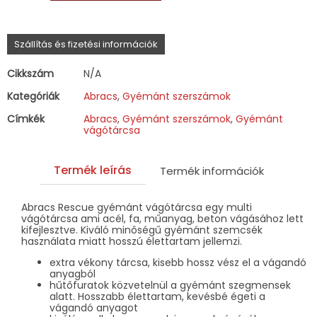
vágótárcsa
acélhoz,
fához,
Szállítás és fizetési információk
műanyaghoz,
betonhoz
mennyiség
Cikkszám
N/A
Kategóriák
Abracs
,
Gyémánt szerszámok
Címkék
Abracs
,
Gyémánt szerszámok
,
Gyémánt
vágótárcsa
Termék leírás
Termék információk
Abracs Rescue gyémánt vágótárcsa egy multi
vágótárcsa ami acél, fa, műanyag, beton vágásához lett
kifejlesztve. Kiváló minőségű gyémánt szemcsék
használata miatt hosszú élettartam jellemzi.
extra vékony tárcsa, kisebb hossz vész el a vágandó
anyagból
hűtőfuratok közvetelnül a gyémánt szegmensek
alatt. Hosszabb élettartam, kevésbé égeti a
vágandó anyagot