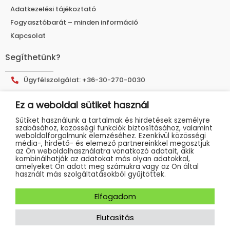
Adatkezelési tájékoztató
Fogyasztóbarát – minden információ
Kapcsolat
Segíthetünk?
Ügyfélszolgálat: +36-30-270-0030
E-mail cím: info@muhelyshop.hu
Ez a weboldal sütiket használ
Címünk: 9025 Győr, Tákó utca 30.
Sütiket használunk a tartalmak és hirdetések személyre
szabásához, közösségi funkciók biztosításához, valamint
weboldalforgalmunk elemzéséhez. Ezenkívül közösségi
média-, hirdető- és elemező partnereinkkel megosztjuk
az Ön weboldalhasználatra vonatkozó adatait, akik
kombinálhatják az adatokat más olyan adatokkal,
amelyeket Ön adott meg számukra vagy az Ön által
használt más szolgáltatásokból gyűjtöttek.
Elfogadom
Műhelyshop 2023 - Minden jog fenntartva
Elutasítás
Weboldalunkat készítette:
Marketinges Erika és csapata