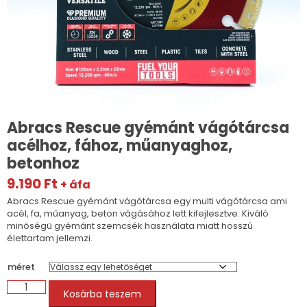
Abracs Rescue gyémánt vágótárcsa
acélhoz, fához, műanyaghoz,
betonhoz
9.190
Ft
+ áfa
Abracs Rescue gyémánt vágótárcsa egy multi vágótárcsa ami
acél, fa, műanyag, beton vágásához lett kifejlesztve. Kiváló
minőségű gyémánt szemcsék használata miatt hosszú
élettartam jellemzi.
méret
Abracs
Kosárba teszem
Rescue
gyémánt