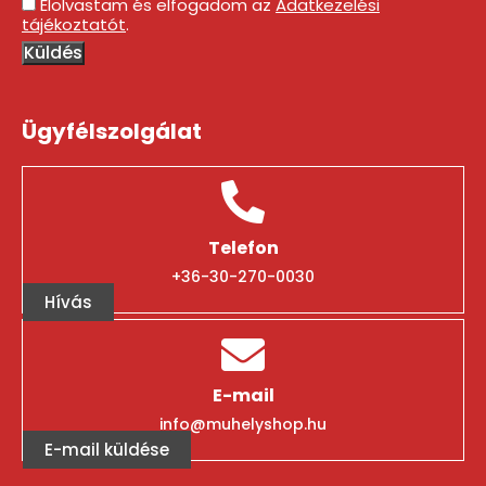
Elolvastam és elfogadom az
Adatkezelési
tájékoztatót
.
Küldés
Ügyfélszolgálat
Telefon
+36-30-270-0030
Hívás
E-mail
info@muhelyshop.hu
E-mail küldése