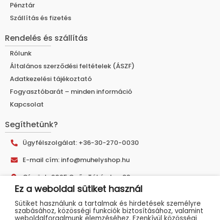
Pénztár
Szállítás és fizetés
Rendelés és szállítás
Rólunk
Általános szerződési feltételek (ÁSZF)
Adatkezelési tájékoztató
Fogyasztóbarát – minden információ
Kapcsolat
Segíthetünk?
Ügyfélszolgálat: +36-30-270-0030
E-mail cím: info@muhelyshop.hu
Címünk: 9025 Győr, Tákó utca 30.
Ez a weboldal sütiket használ
Sütiket használunk a tartalmak és hirdetések személyre
szabásához, közösségi funkciók biztosításához, valamint
weboldalforgalmunk elemzéséhez. Ezenkívül közösségi