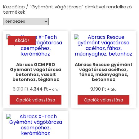
Kezdőlap
/ “Gyémánt vágótárcsa” címkével rendelkező
termékek
Akció!
Abracs GCM PRO
Abracs Rescue gyémánt
Gyémánt vágótárcsa
vágótárcsa acélhoz,
betonhoz, vasalt
fához, műanyaghoz,
betonhoz, téglához
betonhoz
6.010
Ft
4.344
Ft
9.190
Ft
+ áfa
+ áfa
Opciók választása
Opciók választása