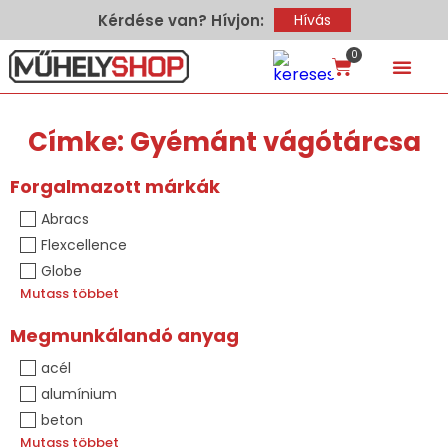
Kérdése van? Hívjon:
Hívás
0
Címke: Gyémánt vágótárcsa
Forgalmazott márkák
Abracs
Flexcellence
Globe
Mutass többet
Megmunkálandó anyag
acél
alumínium
beton
Mutass többet