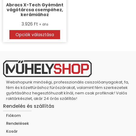
Abracs X-Tech Gyémánt
vágótárcsa csempéhez,
kerámiához
3.926
Ft
+ áfa
Opciók választása
Webshopunk minőségi, professzionális csiszolóanyagokat, fa,
fém és kőzetfúráshoz fúrószárakat, valamint fém szerkezetek
gyártásához hegesztőhuzalt kínál, nem csak profiknak! Valós
raktárkészlet, akár 24 órás szállítás!
Rendelés és szállítás
Fiókom
Rendelések
Kosár