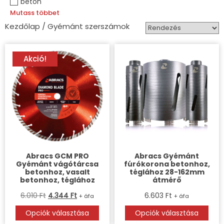
beton
Mutass többet
Kezdőlap
/ Gyémánt szerszámok
Akció!
Abracs GCM PRO
Abracs Gyémánt
Gyémánt vágótárcsa
fúrókorona betonhoz,
betonhoz, vasalt
téglához 28-162mm
betonhoz, téglához
átmérő
6.010
Ft
4.344
Ft
6.603
Ft
+ áfa
+ áfa
Opciók választása
Opciók választása