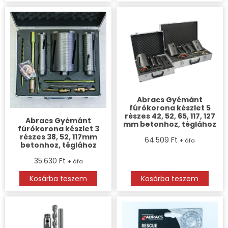
Abracs Gyémánt
fúrókorona készlet 5
részes 42, 52, 65, 117, 127
Abracs Gyémánt
mm betonhoz, téglához
fúrókorona készlet 3
részes 38, 52, 117mm
64.509
Ft
+ áfa
betonhoz, téglához
35.630
Ft
+ áfa
Kosárba teszem
Kosárba teszem