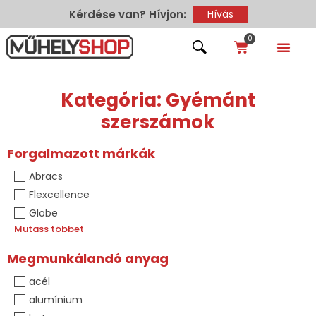
Kérdése van? Hívjon:
Hívás
0
Kategória: Gyémánt
szerszámok
Forgalmazott márkák
Abracs
Flexcellence
Globe
Mutass többet
Megmunkálandó anyag
acél
alumínium