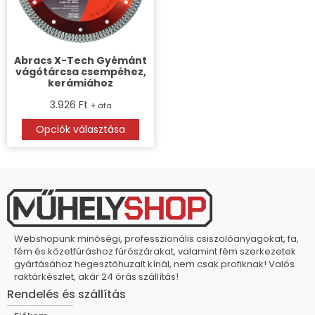
Abracs X-Tech Gyémánt
vágótárcsa csempéhez,
kerámiához
3.926
Ft
+ áfa
Opciók választása
Webshopunk minőségi, professzionális csiszolóanyagokat, fa,
fém és kőzetfúráshoz fúrószárakat, valamint fém szerkezetek
gyártásához hegesztőhuzalt kínál, nem csak profiknak! Valós
raktárkészlet, akár 24 órás szállítás!
Rendelés és szállítás