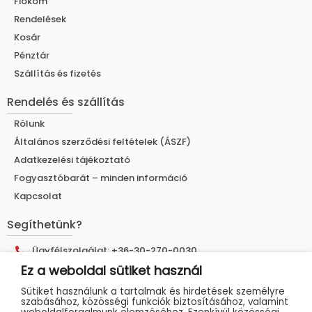
Fiókom
Rendelések
Kosár
Pénztár
Szállítás és fizetés
Rendelés és szállítás
Rólunk
Általános szerződési feltételek (ÁSZF)
Adatkezelési tájékoztató
Fogyasztóbarát – minden információ
Kapcsolat
Segíthetünk?
Ügyfélszolgálat: +36-30-270-0030
Ez a weboldal sütiket használ
E-mail cím: info@muhelyshop.hu
Sütiket használunk a tartalmak és hirdetések személyre
Címünk: 9025 Győr, Tákó utca 30.
szabásához, közösségi funkciók biztosításához, valamint