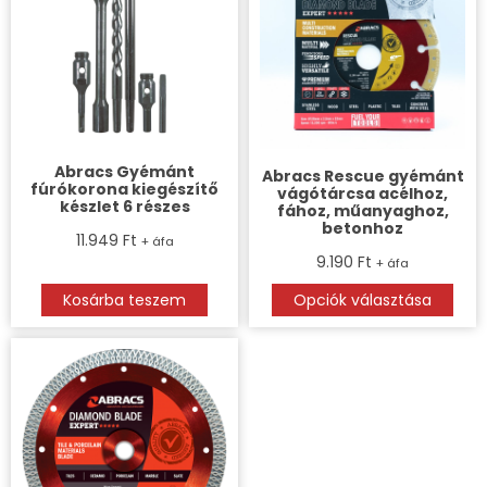
Abracs Gyémánt
Abracs Rescue gyémánt
fúrókorona kiegészítő
vágótárcsa acélhoz,
készlet 6 részes
fához, műanyaghoz,
betonhoz
11.949
Ft
+ áfa
9.190
Ft
+ áfa
Kosárba teszem
Opciók választása