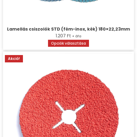
Lamellás csiszolók STD (fém-inox, kék) 180×22,23mm
1.207
Ft
+ áfa
Opciók választása
Akció!