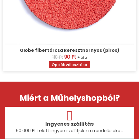
Globe fíbertárcsa kereszthornyos (piros)
90
Ft
118
Ft
+ áfa
Opciók választása
Miért a Műhelyshopból?
Ingyenes szállítás
60.000 Ft felett ingyen szállítjuk ki a rendeléseket.