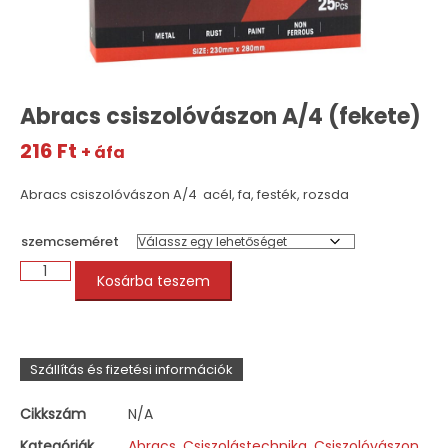
Abracs csiszolóvászon A/4 (fekete)
216
Ft
+ áfa
Abracs csiszolóvászon A/4 acél, fa, festék, rozsda
szemcseméret
Kosárba teszem
Szállítás és fizetési információk
Cikkszám
N/A
Kategóriák
Abracs
,
Csiszolástechnika
,
Csiszolóvászon