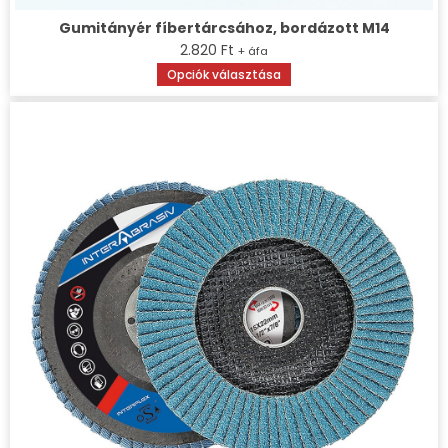
Gumitányér fíbertárcsához, bordázott M14
2.820
Ft
+ áfa
Opciók választása