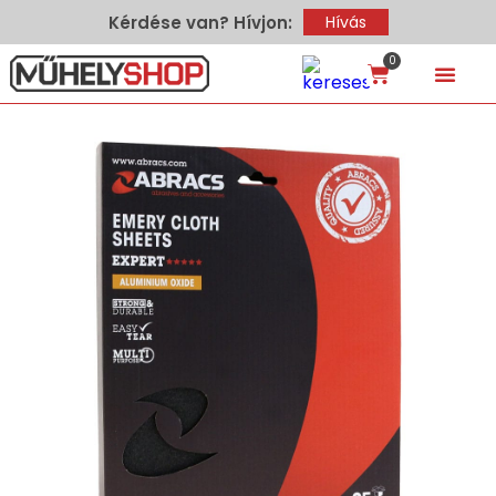
Kérdése van? Hívjon:
Hívás
0
Hírek – Te