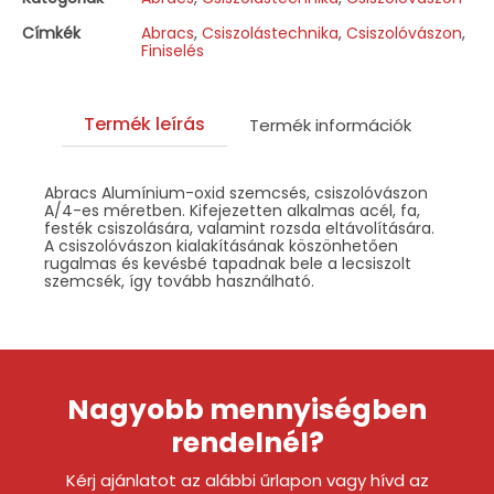
Címkék
Abracs
,
Csiszolástechnika
,
Csiszolóvászon
,
Finiselés
Termék leírás
Termék információk
Abracs Alumínium-oxid szemcsés, csiszolóvászon
A/4-es méretben. Kifejezetten alkalmas acél, fa,
festék csiszolására, valamint rozsda eltávolítására.
A csiszolóvászon kialakításának köszönhetően
rugalmas és kevésbé tapadnak bele a lecsiszolt
szemcsék, így tovább használható.
Nagyobb mennyiségben
rendelnél?
Kérj ajánlatot az alábbi űrlapon vagy hívd az