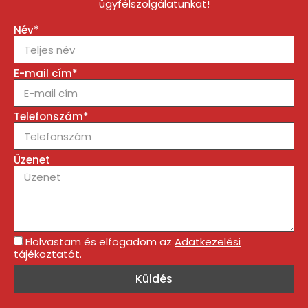
ügyfélszolgálatunkat!
Név*
E-mail cím*
Telefonszám*
Üzenet
Elolvastam és elfogadom az
Adatkezelési
tájékoztatót
.
Küldés