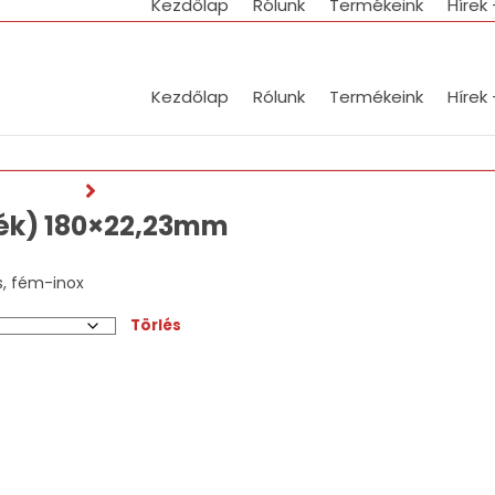
Kezdőlap
Rólunk
Termékeink
Hírek
Kezdőlap
Rólunk
Termékeink
Hírek
kék) 180×22,23mm
s, fém-inox
Törlés