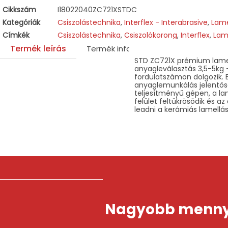
Cikkszám
I18022040ZC721XSTDC
Kategóriák
Csiszolástechnika
,
Interflex - Interabrasive
,
Lame
Címkék
Csiszolástechnika
,
Csiszolókorong
,
Interflex
,
Lame
Termék leírás
Termék információk
STD ZC721X prémium lamell
anyagleválasztás 3,5-5kg -
fordulatszámon dolgozik. 
anyaglemunkálás jelentőse
teljesítményű gépen, a la
felület feltükrösödik és 
leadni a kerámiás lamellá
Nagyobb mennyi