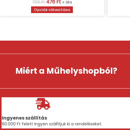
Original
Current
476
Ft
709
Ft
+ áfa
price
price
Ennek
Opciók választása
was:
is:
a
709 Ft.
476 Ft.
terméknek
több
variációja
van.
A
változatok
a
termékoldalon
választhatók
ki
Miért a Műhelyshopból?
Ingyenes szállítás
60.000 Ft felett ingyen szállítjuk ki a rendeléseket.