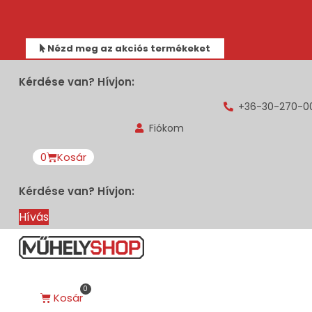
Nézd meg az akciós termékeket
Kérdése van? Hívjon:
+36-30-270-0
Fiókom
0
Kosár
Kérdése van? Hívjon:
Hívás
0
Kosár