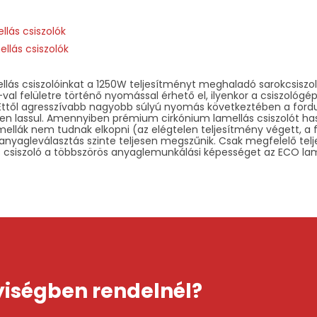
llás csiszolók
llás csiszolók
ás csiszolóinkat a 1250W teljesítményt meghaladó sarokcsiszol
val felületre történő nyomással érhető el, ilyenkor a csiszológép
Ettől agresszívabb nagyobb súlyú nyomás következtében a fordu
n lassul. Amennyiben prémium cirkónium lamellás csiszolót has
mellák nem tudnak elkopni (az elégtelen teljesítmény végett, a f
az anyagleválasztás szinte teljesen megszűnik. Csak megfelelő t
s csiszoló a többszörös anyaglemunkálási képességet az ECO lame
ségben rendelnél?