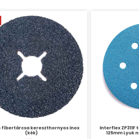
 fíbertárcsa kereszthornyos inox
Interflex ZP311F
(kék)
125mm Lyuk né