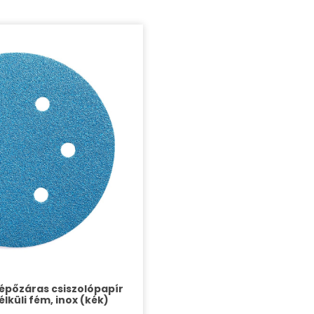
 tépőzáras csiszolópapír
lküli fém, inox (kék)