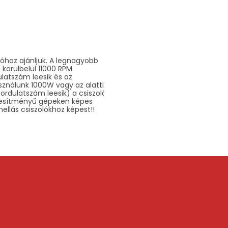
óhoz ajánljuk. A legnagyobb
 körülbelül 11000 RPM
latszám leesik és az
ználunk 1000W vagy az alatti
ordulatszám leesik) a csiszoló
eljesítményű gépeken képes
llás csiszolókhoz képest!!