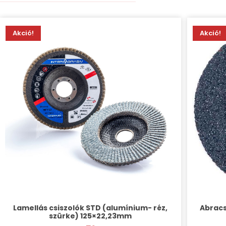
Akció!
Akció!
Lamellás csiszolók STD (alumínium- réz,
Abracs
szürke) 125×22,23mm