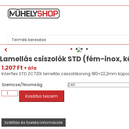
Search
...
Lamellás csiszolók STD (fém-inox, 
1.207
Ft
+ áfa
Interflex STD ZC721X lamellás csiszolókorong 180×22,2mm kúpo
Szemcse/finomság
Lamellás
Kosárba teszem
csiszolók
STD
(fém-
inox,
kék)
180x22,23mm
Szállítás és fizetési információk
mennyiség