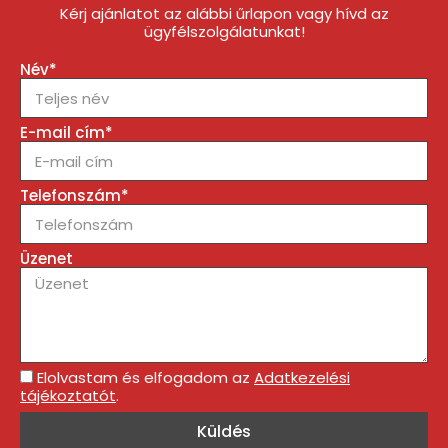
Kérj ajánlatot az alábbi űrlapon vagy hívd az
ügyfélszolgálatunkat!
Név*
E-mail cím*
Telefonszám*
Üzenet
Elolvastam és elfogadom az
Adatkezelési
tájékoztatót
.
Küldés