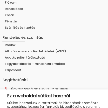
Fiókom
Rendelések
Kosár
Pénztár
Szállítás és fizetés
Rendelés és szállítás
Rólunk
Általános szerződési feltételek (ÁSZF)
Adatkezelési tájékoztató
Fogyasztóbarát – minden információ
Kapcsolat
Segíthetünk?
Ügyfélszolgálat: +36-30-270-0030
Ez a weboldal sütiket használ
E-mail cím: info@muhelyshop.hu
Sütiket használunk a tartalmak és hirdetések személyre
Címünk: 9025 Győr, Tákó utca 30.
szabásához, közösségi funkciók biztosításához, valamint