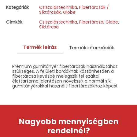
Kategóriák
Csiszolástechnika
,
Fíbertárcsák /
Síktárcsák
,
Globe
Címkék
Csiszolástechnika
,
Fíbertárcsa
,
Globe
,
Síktárcsa
Termék leírás
Termék információk
Prémium gumitányér fíbertárcsák használatához
szükséges. A felületi bordáknak köszönhetően a
fíbertárcsa kevésbé melegszik fel ezáltal
élettartama jelentősen növekszik a normál sík
gumitányérokkal használt fíbertárcsákhoz képest.
Nagyobb mennyiségben
rendelnél?