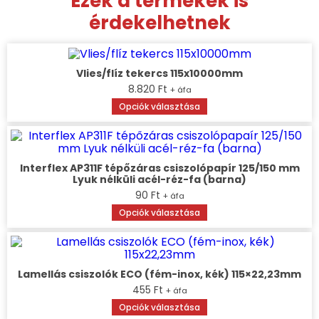
Ezek a termékek is
érdekelhetnek
Vlies/flíz tekercs 115x10000mm
8.820
Ft
+ áfa
Opciók választása
Interflex AP311F tépőzáras csiszolópapír 125/150 mm
Lyuk nélküli acél-réz-fa (barna)
90
Ft
+ áfa
Opciók választása
Lamellás csiszolók ECO (fém-inox, kék) 115×22,23mm
455
Ft
+ áfa
Opciók választása