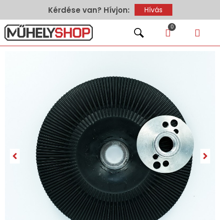
Kérdése van? Hívjon:
Hívás
0
Hírek – T