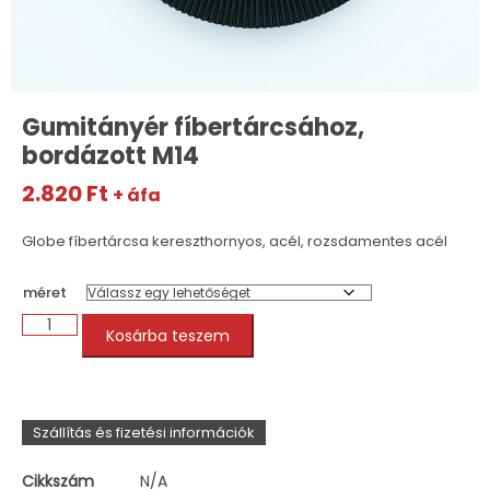
Gumitányér fíbertárcsához,
bordázott M14
2.820
Ft
+ áfa
Globe fíbertárcsa kereszthornyos, acél, rozsdamentes acél
méret
Kosárba teszem
Szállítás és fizetési információk
Cikkszám
N/A