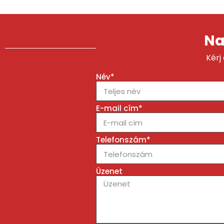
Na
Kérj
Név*
E-mail cím*
Telefonszám*
Üzenet