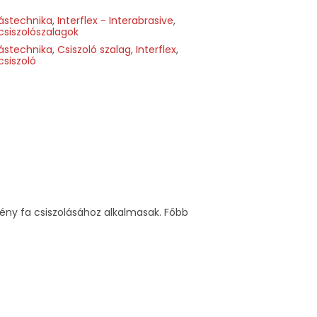
lástechnika
,
Interflex - Interabrasive
,
csiszolószalagok
lástechnika
,
Csiszoló szalag
,
Interflex
,
csiszoló
ény fa csiszolásához alkalmasak. Főbb