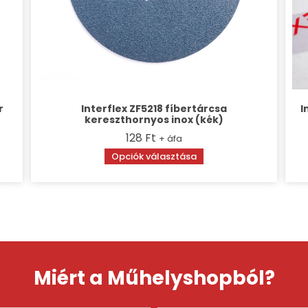
r
Interflex ZF5218 fíbertárcsa
I
kereszthornyos inox (kék)
128
Ft
+ áfa
Opciók választása
Miért a Műhelyshopból?