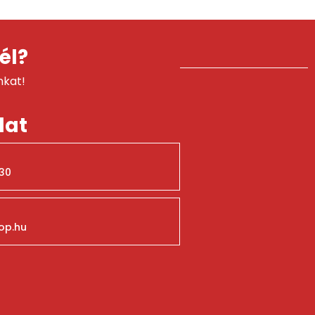
él?
nkat!
lat
30
op.hu