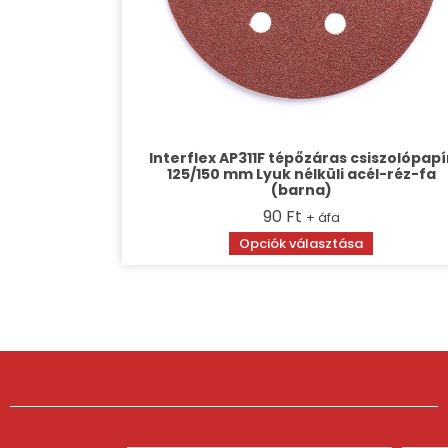
Interflex AP311F tépőzáras csiszolópapí
125/150 mm Lyuk nélküli acél-réz-fa
(barna)
90
Ft
+ áfa
Opciók választása