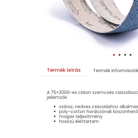
Termék leírás
Termék információ
A 75×2000-es cirkon szemcsés csiszolószal
jellemzők:
száraz, nedves csiszoláshoz alkalma
poly-cotton hordozónak köszönhetően
magas teljesítmény
hosszú élettartam