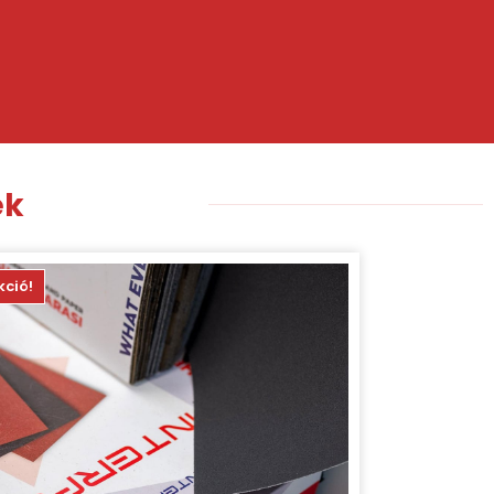
ek
kció!