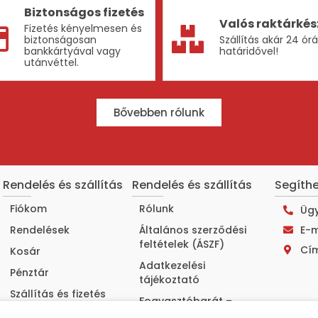
Biztonságos fizetés
Valós raktárkés
Fizetés kényelmesen és
biztonságosan
Szállítás akár 24 ór
bankkártyával vagy
határidővel!
utánvéttel.
Bővebben rólunk
Rendelés és szállítás
Rendelés és szállítás
Segíth
Fiókom
Rólunk
Ügy
Rendelések
Általános szerződési
E-m
feltételek (ÁSZF)
Cím
Kosár
Adatkezelési
Pénztár
tájékoztató
Szállítás és fizetés
Fogyasztóbarát –
minden információ