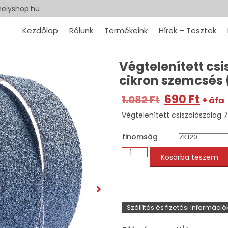
elyshop.hu
Kezdőlap
Rólunk
Termékeink
Hírek – Tesztek
Végtelenített c
cikron szemcsés 
690
Ft
1.082
Ft
+ áfa
Végtelenített csiszolószala
finomság
Kosárba teszem
Szállítás és fizetési információ