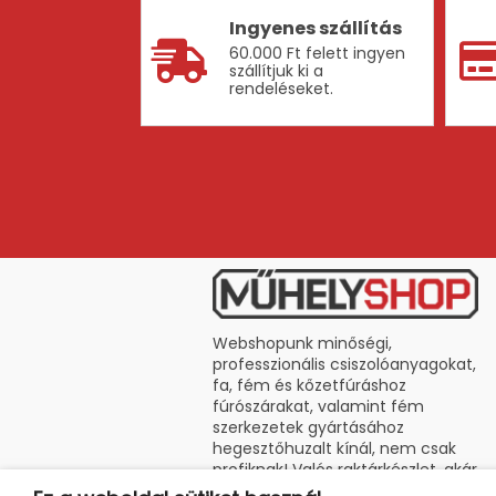
Ingyenes szállítás
60.000 Ft felett ingyen
szállítjuk ki a
rendeléseket.
Webshopunk minőségi,
professzionális csiszolóanyagokat,
fa, fém és kőzetfúráshoz
fúrószárakat, valamint fém
szerkezetek gyártásához
hegesztőhuzalt kínál, nem csak
profiknak! Valós raktárkészlet, akár
24 órás szállítás!