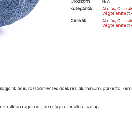
Cikkszám
N/A
Kategóriák
Akciós
,
Csiszo
Végtelenített 
Címkék
Akciós
,
Csiszo
Végtelenített 
k
agjaink acél, rozsdamentes acél, réz, alumínium, parketta, kem
s
 kellően rugalmas, de mégis ellenálló a szalag