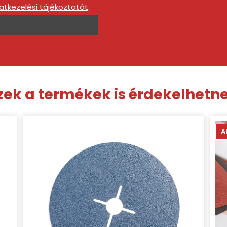
atkezelési tájékoztatót
.
zek a termékek is érdekelhetn
A