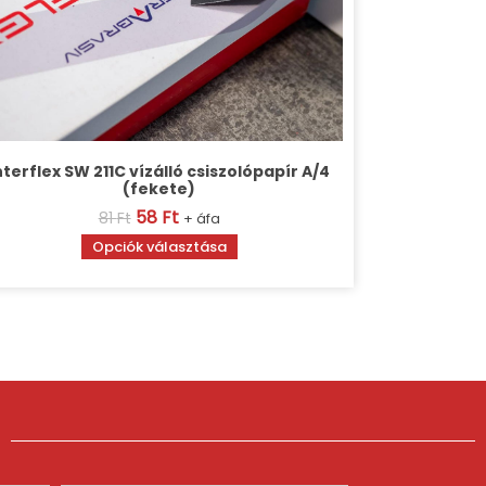
nterflex SW 211C vízálló csiszolópapír A/4
(fekete)
58
Ft
81
Ft
+ áfa
Opciók választása