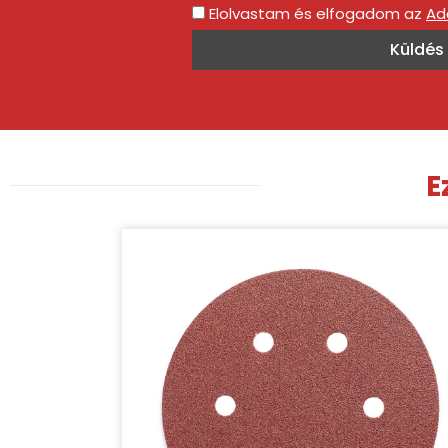
Elolvastam és elfogadom az
Ad
Küldés
E