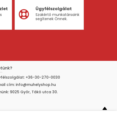
zlet
Ügyfélszolgálat
ás
Szakértő munkatársaink
segítenek Önnek.
etünk?
félszolgálat: +36-30-270-0030
ail cím: info@muhelyshop.hu
ünk: 9025 Győr, Tákó utca 30.