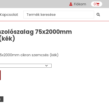
0
Fiókom
Kapcsolat
siszolószalag 75x2000mm
(kék)
g 75x2000mm cikron szemcsés (kék)
k