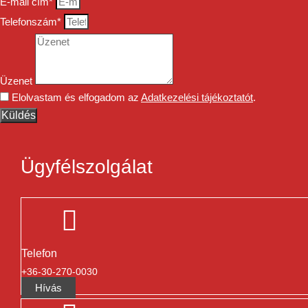
E-mail cím*
Telefonszám*
Üzenet
Elolvastam és elfogadom az
Adatkezelési tájékoztatót
.
Küldés
Ügyfélszolgálat
Telefon
+36-30-270-0030
Hívás