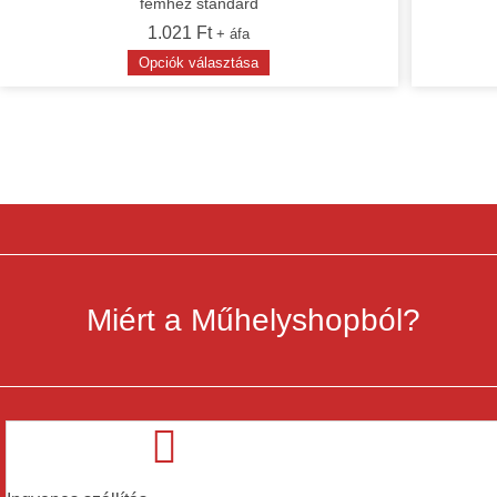
fémhez standard
1.021
Ft
+ áfa
Ennek
Opciók választása
a
terméknek
több
variációja
van.
A
változatok
a
termékoldalon
választhatók
ki
Miért a Műhelyshopból?