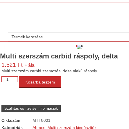
Search
...
Multi szerszám carbid ráspoly, delta
1.521
Ft
+ áfa
Multi szerszám carbid szemcsés, delta alakú ráspoly
Multi
Kosárba teszem
szerszám
carbid
ráspoly,
delta
mennyiség
Szállítás és fizetési információk
Cikkszám
MTT8001
Kategóriák
Abracs
,
Multi szerszám kiegészítők