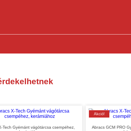
érdekelhetnek
Akció!
X-Tech Gyémánt vágótárcsa csempéhez,
Abracs GCM PRO Gyé