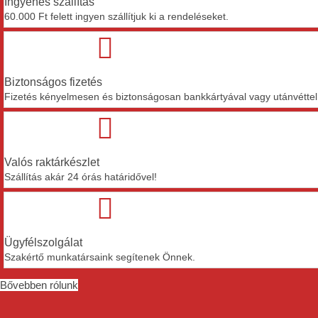
Ingyenes szállítás
60.000 Ft felett ingyen szállítjuk ki a rendeléseket.
Biztonságos fizetés
Fizetés kényelmesen és biztonságosan bankkártyával vagy utánvétte
Valós raktárkészlet
Szállítás akár 24 órás határidővel!
Ügyfélszolgálat
Szakértő munkatársaink segítenek Önnek.
Bővebben rólunk