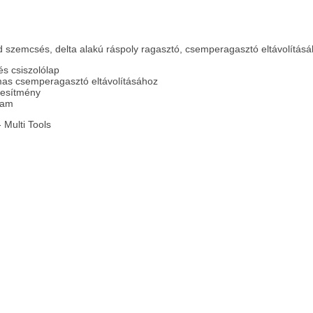
d szemcsés, delta alakú ráspoly ragasztó, csemperagasztó eltávolításá
s csiszolólap
mas csemperagasztó eltávolításához
jesítmény
tam