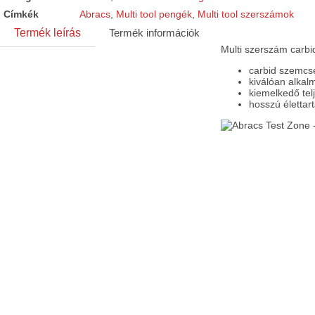
Címkék
Abracs
,
Multi tool pengék
,
Multi tool szerszámok
Termék leírás
Termék információk
Multi szerszám carbi
carbid szemcsé
kiválóan alkal
kiemelkedő tel
hosszú élettar