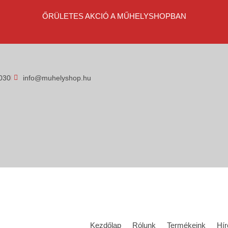
ŐRÜLETES AKCIÓ A MŰHELYSHOPBAN
030
info@muhelyshop.hu
Kezdőlap
Rólunk
Termékeink
Hír