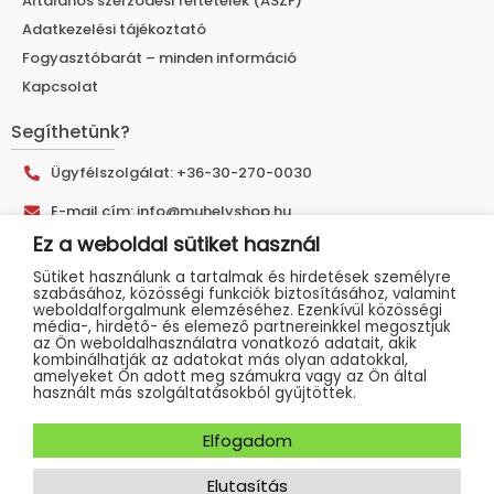
Általános szerződési feltételek (ÁSZF)
Adatkezelési tájékoztató
Fogyasztóbarát – minden információ
Kapcsolat
Segíthetünk?
Ügyfélszolgálat: +36-30-270-0030
E-mail cím: info@muhelyshop.hu
Ez a weboldal sütiket használ
Címünk: 9025 Győr, Tákó utca 30.
Sütiket használunk a tartalmak és hirdetések személyre
szabásához, közösségi funkciók biztosításához, valamint
weboldalforgalmunk elemzéséhez. Ezenkívül közösségi
média-, hirdető- és elemező partnereinkkel megosztjuk
az Ön weboldalhasználatra vonatkozó adatait, akik
kombinálhatják az adatokat más olyan adatokkal,
amelyeket Ön adott meg számukra vagy az Ön által
használt más szolgáltatásokból gyűjtöttek.
Műhelyshop 2023 - Minden jog fenntartva
Weboldalunkat készítette:
Marketinges Erika és csapata
Elfogadom
Webshop
Elutasítás