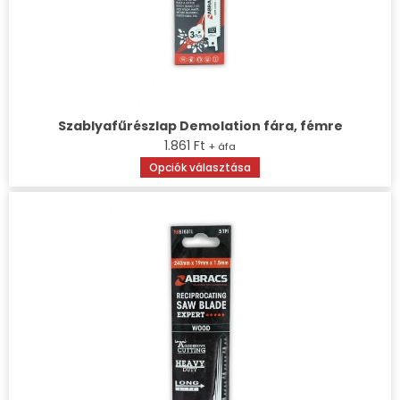
Szablyafűrészlap Demolation fára, fémre
1.861
Ft
+ áfa
Opciók választása