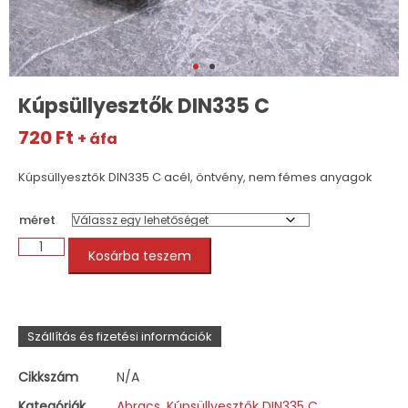
Kúpsüllyesztők DIN335 C
720
Ft
+ áfa
Kúpsüllyesztők DIN335 C acél, öntvény, nem fémes anyagok
méret
Kosárba teszem
Szállítás és fizetési információk
Cikkszám
N/A
Kategóriák
Abracs
,
Kúpsüllyesztők DIN335 C