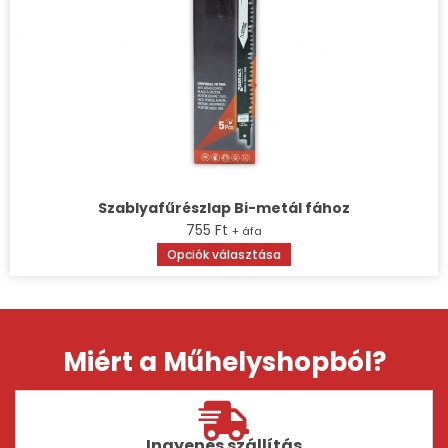
Szablyafűrészlap Bi-metál fához
755
Ft
+ áfa
Opciók választása
Miért a Műhelyshopból?
Ingyenes szállítás