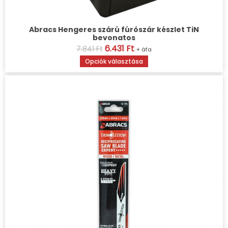
Abracs Hengeres szárú fúrószár készlet TiN
bevonatos
6.431
Ft
7.841
Ft
+ áfa
Opciók választása