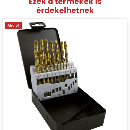
Ezek a termékek is
érdekelhetnek
Akció!