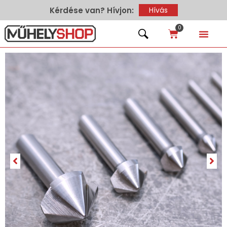
Kérdése van? Hívjon:
Hívás
0
Hírek – Te