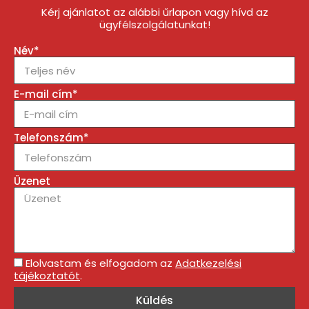
Kérj ajánlatot az alábbi űrlapon vagy hívd az
ügyfélszolgálatunkat!
Név*
E-mail cím*
Telefonszám*
Üzenet
Elolvastam és elfogadom az
Adatkezelési
tájékoztatót
.
Küldés