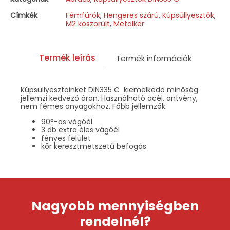
Címkék
Fémfúrók
,
Hengeres szárú
,
Kúpsüllyesztők
,
M2 köszörült
,
Metalker
Termék leírás
Termék információk
Kúpsüllyesztőinket DIN335 C kiemelkedő minőség
jellemzi kedvező áron. Használható acél, öntvény,
nem fémes anyagokhoz. Főbb jellemzők:
90°-os vágóél
3 db extra éles vágóél
fényes felület
kör keresztmetszetű befogás
Nagyobb mennyiségben
rendelnél?