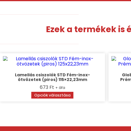
Ezek a termékek is
Lamellás csiszolók STD Fém-inox-
Glo
ötvözetek (piros) 115×22,23mm
Prém
673
Ft
+ áfa
Ennek
Opciók választása
a
terméknek
több
variációja
van.
A
változatok