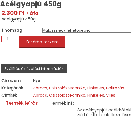
Acélgyapjú 450g
2.300
Ft
+ áfa
Acélgyapjú 450g.
finomság
Acélgyapjú
Kosárba teszem
450g
mennyiség
Szállítás és fizetési információk
Cikkszám
N/A
Kategóriák
Abracs
,
Csiszolástechnika
,
Finiselés
,
Polírozás
Címkék
Abracs
,
Csiszolástechnika
,
Finiselés
,
Vlies
Termék leírás
Termék információk
Az acélgyapjút acéldrótok
zsírkő, stb. felületkezelé