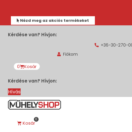
Nézd meg az akciós termékeket
Kérdése van? Hívjon:
+36-30-270-0
Fiókom
0
Kosár
Kérdése van? Hívjon:
Hívás
0
Kosár