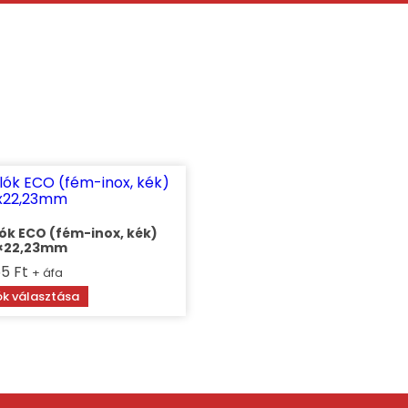
lók ECO (fém-inox, kék)
5×22,23mm
55
Ft
+ áfa
Ennek
k választása
a
terméknek
több
variációja
van.
A
változatok