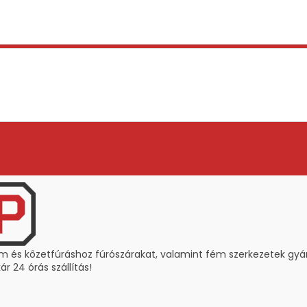
ém és kőzetfúráshoz fúrószárakat, valamint fém szerkezetek gy
r 24 órás szállítás!