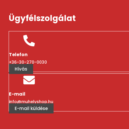
Ügyfélszolgálat
Telefon
+36-30-270-0030
Hívás
E-mail
info@muhelyshop.hu
E-mail küldése