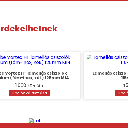
 érdekelhetnek
be Vortex HT lamellás csiszolók
Lamellás csiszo
ium (fém-inox, kék) 125mm M14
11
1.068
Ft
4
+ áfa
Ennek
Opciók választása
Opció
a
terméknek
több
variációja
van.
A
változatok