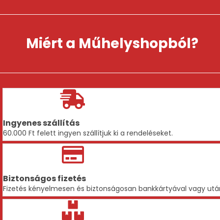
a
termékoldalon
választhatók
ki
Miért a Műhelyshopból?
Ingyenes szállítás
60.000 Ft felett ingyen szállítjuk ki a rendeléseket.
Biztonságos fizetés
Fizetés kényelmesen és biztonságosan bankkártyával vagy utá