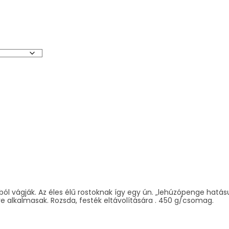
ból vágják. Az éles élű rostoknak így egy ún. „lehúzópenge hatá
sére alkalmasak. Rozsda, festék eltávolítására . 450 g/csomag.