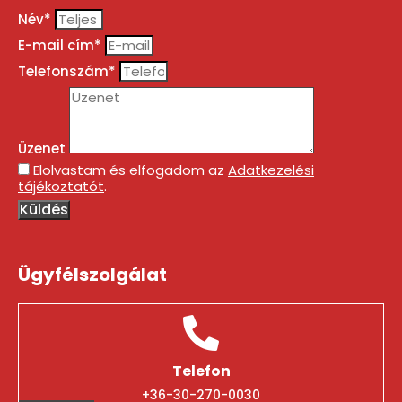
Név*
E-mail cím*
Telefonszám*
Üzenet
Elolvastam és elfogadom az
Adatkezelési
tájékoztatót
.
Küldés
Ügyfélszolgálat
Telefon
+36-30-270-0030