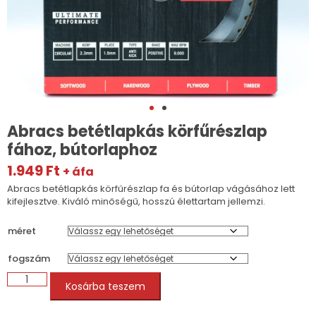
Abracs betétlapkás körfűrészlap
fához, bútorlaphoz
1.949
Ft
+ áfa
Abracs betétlapkás körfűrészlap fa és bútorlap vágásához lett
kifejlesztve. Kiváló minőségű, hosszú élettartam jellemzi.
méret
fogszám
Abracs
Kosárba teszem
betétlapkás
körfűrészlap
fához,