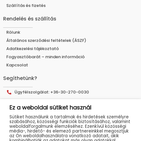
Szállítás és fizetés
Rendelés és szállítás
Rólunk
Általános szerződési feltételek (ÁSZF)
Adatkezelési tájékoztató
Fogyasztóbarát – minden információ
Kapcsolat
Segíthetünk?
Ügyfélszolgálat: +36-30-270-0030
E-mail cím: info@muhelyshop.hu
Ez a weboldal sütiket használ
Címünk: 9025 Győr, Tákó utca 30.
Sütiket használunk a tartalmak és hirdetések személyre
szabásához, közösségi funkciók biztosításához, valamint
weboldalforgalmunk elemzéséhez. Ezenkívül közösségi
média-, hirdető- és elemező partnereinkkel megosztjuk
az Ön weboldalhasználatra vonatkozó adatait, akik
kombinálhatják az adatokat más olyan adatokkal,