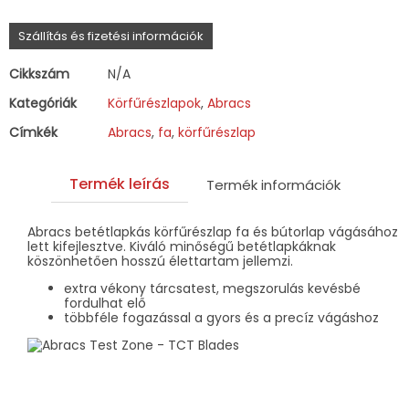
bútorlaphoz
mennyiség
Szállítás és fizetési információk
Cikkszám
N/A
Kategóriák
Körfűrészlapok
,
Abracs
Címkék
Abracs
,
fa
,
körfűrészlap
Termék leírás
Termék információk
Abracs betétlapkás körfűrészlap fa és bútorlap vágásához
lett kifejlesztve. Kiváló minőségű betétlapkáknak
köszönhetően hosszú élettartam jellemzi.
extra vékony tárcsatest, megszorulás kevésbé
fordulhat elő
többféle fogazással a gyors és a precíz vágáshoz