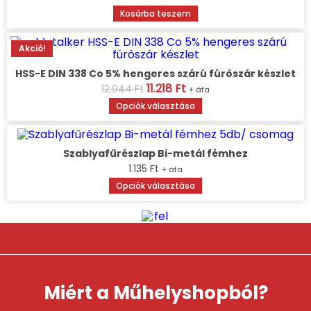
price
price
Kosárba teszem
was:
is:
11.640 Ft.
10.064 Ft.
Akció!
HSS-E DIN 338 Co 5% hengeres szárú fúrószár készlet
Original
11.218
Ft
Current
12.944
Ft
+ áfa
price
price
Ennek
Opciók választása
was:
is:
a
12.944 Ft.
11.218 Ft.
terméknek
több
variációja
Szablyafűrészlap Bi-metál fémhez
van.
1.135
Ft
+ áfa
A
Ennek
Opciók választása
változatok
a
a
terméknek
termékoldalon
több
választhatók
variációja
ki
van.
A
változatok
a
Miért a Műhelyshopból?
termékoldalon
választhatók