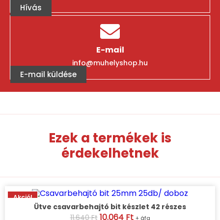
Hívás
E-mail
info@muhelyshop.hu
E-mail küldése
Ezek a termékek is
érdekelhetnek
Akció!
Ütve csavarbehajtó bit készlet 42 részes
Original
10.064
Ft
Current
11.640
Ft
+ áfa