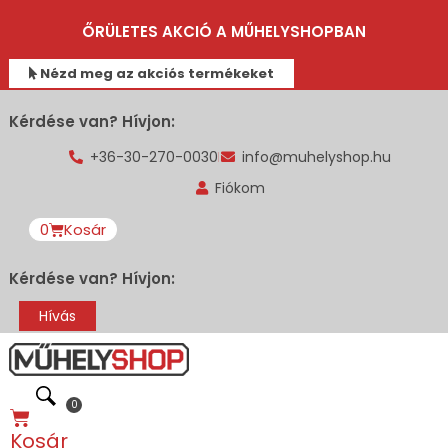
ŐRÜLETES AKCIÓ A MŰHELYSHOPBAN
Nézd meg az akciós termékeket
Kérdése van? Hívjon:
+36-30-270-0030
info@muhelyshop.hu
Fiókom
0
Kosár
Kérdése van? Hívjon:
Hívás
0
Kosár