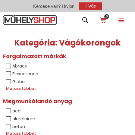
Hívás
Kérdése van? Hívjon:
0
Kategória: Vágókorongok
Forgalmazott márkák
Abracs
Flexcellence
Globe
Mutass többet
Megmunkálandó anyag
acél
alumínium
beton
Mutass többet