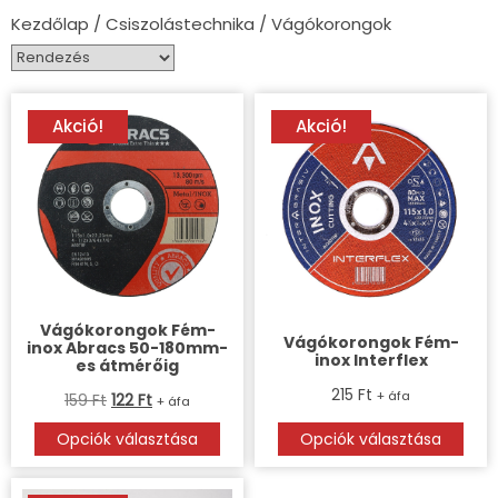
Kezdőlap
/
Csiszolástechnika
/ Vágókorongok
Akció!
Akció!
Vágókorongok Fém-
Vágókorongok Fém-
inox Abracs 50-180mm-
inox Interflex
es átmérőig
215
Ft
+ áfa
159
Ft
122
Ft
+ áfa
Opciók választása
Opciók választása