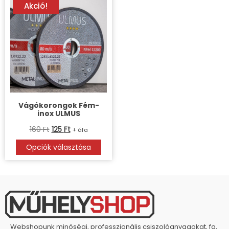
Akció!
Vágókorongok Fém-
inox ULMUS
160
Ft
125
Ft
+ áfa
Opciók választása
Webshopunk minőségi, professzionális csiszolóanyagokat, fa,