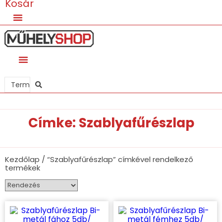
Kosár
Search
...
Címke: Szablyafűrészlap
Kezdőlap
/ “Szablyafűrészlap” címkével rendelkező
termékek
Ennek
Ennek
a
a