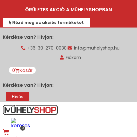
ŐRÜLETES AKCIÓ A MŰHELYSHOPBAN
Nézd meg az akciós termékeket
Kérdése van? Hívjon:
+36-30-270-0030
info@muhelyshop.hu
Fiókom
0
Kosár
Kérdése van? Hívjon:
Hívás
0