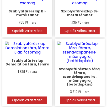
terméknek
terméknek
több
több
variációja
variációja
Szablyafűrészlap Bi-
Szablyafűrészlap Bi-
metál fához
metál fémhez
van.
van.
A
A
755
Ft
1.135
Ft
+ áfa
+ áfa
változatok
változatok
a
a
Opciók választása
Opciók választása
termékoldalon
termékoldalon
választhatók
választhatók
ki
ki
Ennek
Ennek
a
a
terméknek
terméknek
több
több
variációja
variációja
Szablyafűrészlap
Demolation fára, fémre
van.
van.
A
A
Szablyafűrészlap fára,
1.861
Ft
+ áfa
fémre,
változatok
változatok
szendvicspanelre,
a
a
műanyagra
termékoldalon
termékoldalon
(betétlapkás)
választhatók
választhatók
ki
ki
3.512
Ft
+ áfa
Opciók választása
Opciók választása