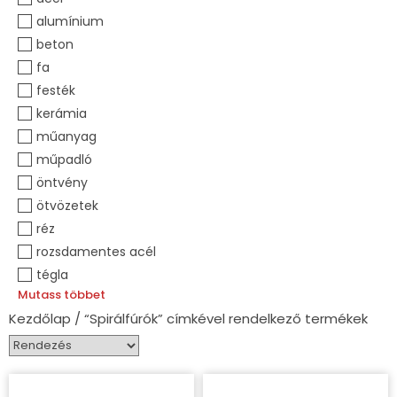
alumínium
beton
fa
festék
kerámia
műanyag
műpadló
öntvény
ötvözetek
réz
rozsdamentes acél
tégla
Mutass többet
Kezdőlap
/ “Spirálfúrók” címkével rendelkező termékek