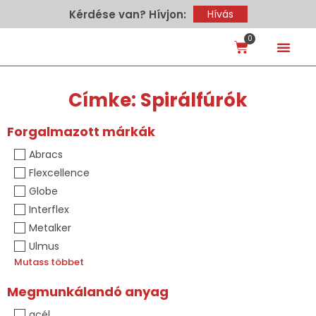
Kérdése van? Hívjon:
Hívás
0
Hírek – Te
Címke: Spirálfúrók
Forgalmazott márkák
Abracs
Flexcellence
Globe
Interflex
Metalker
Ulmus
Mutass többet
Megmunkálandó anyag
acél