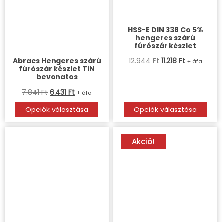
HSS-E DIN 338 Co 5%
hengeres szárú
fúrószár készlet
Abracs Hengeres szárú
12.944
Ft
11.218
Ft
+ áfa
fúrószár készlet TiN
bevonatos
7.841
Ft
6.431
Ft
+ áfa
Opciók választása
Opciók választása
Akció!