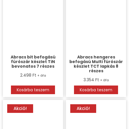
Abracs bit befogású
Abracs hengeres
fúrószár készlet TiN
befogású Multi fúrószár
bevonatos 7 részes
készlet TCT lapkás 8
részes
2.498
Ft
+ áfa
3.354
Ft
+ áfa
Kosárba teszem
Kosárba teszem
Akció!
Akció!