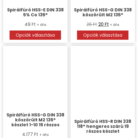
Spirálfúró HSS-E DIN 338
Spirálfúró HSS-G DIN 338
5% Co 135°
köszörült M2 135°
49
Ft
26
Ft
20
Ft
+ áfa
+ áfa
Opciók választása
Opciók választása
Spirálfúró HSS-G DIN 338
köszörült M2 135°
Spirálfúró HSS-R DIN 338
készlet 1-10 15 részes
118° hengeres szárú 19
részes készlet
4.177
Ft
+ áfa