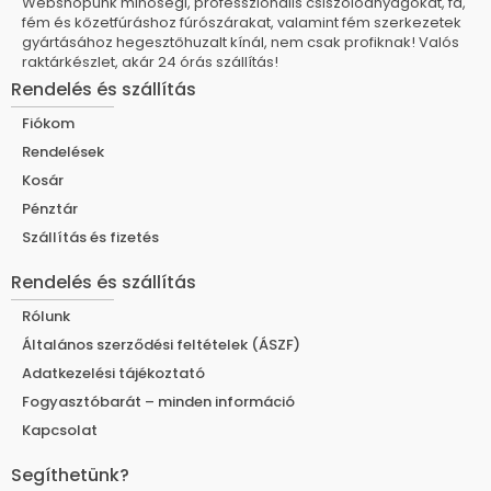
Webshopunk minőségi, professzionális csiszolóanyagokat, fa,
fém és kőzetfúráshoz fúrószárakat, valamint fém szerkezetek
gyártásához hegesztőhuzalt kínál, nem csak profiknak! Valós
raktárkészlet, akár 24 órás szállítás!
Rendelés és szállítás
Fiókom
Rendelések
Kosár
Pénztár
Szállítás és fizetés
Rendelés és szállítás
Rólunk
Általános szerződési feltételek (ÁSZF)
Adatkezelési tájékoztató
Fogyasztóbarát – minden információ
Kapcsolat
Segíthetünk?