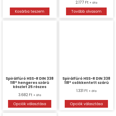
2.177
Ft
+ áfa
Kosárba teszem
Tovább olvasom
Spirálfúró HSS-R DIN 338
Spirálfúró HSS-R DIN 338
118° hengeres szárú
118° csökkentett szárú
készlet 25 részes
1.331
Ft
+ áfa
3.682
Ft
+ áfa
Opciók választása
Opciók választása