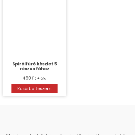
Spirálfúró készlet 5
részes fához
460
Ft
+ áfa
Kosárba teszem