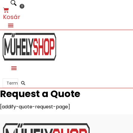
0
Kosár
Search
...
Request a Quote
[addify-quote-request-page]